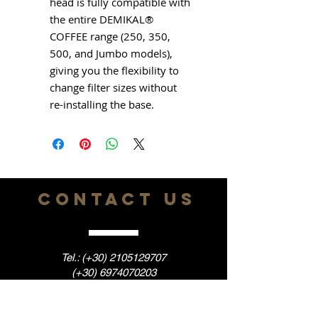
head is fully compatible with
the entire DEMIKAL®
COFFEE range (250, 350,
500, and Jumbo models),
giving you the flexibility to
change filter sizes without
re-installing the base.
CONTACT US
Tel.: (+30)
2105129707
(+30)
6974070203
Εmail:
info@tropicalcafe.gr