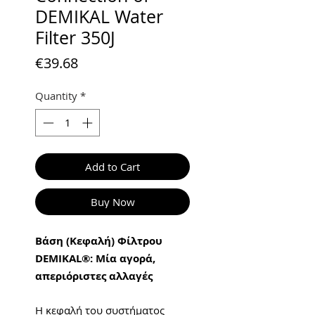
DEMIKAL Water
Filter 350J
Price
€39.68
Quantity
*
Add to Cart
Buy Now
Βάση (Κεφαλή) Φίλτρου
DEMIKAL®: Μία αγορά,
απεριόριστες αλλαγές
Η κεφαλή του συστήματος