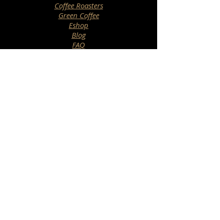
Coffee Roasters
Green Coffee
Eshop
Blog
FAQ
Contact
Newsletter
>
Our company is specialized in automation
and robotics and has received European &