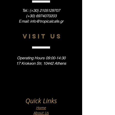
Tel.: (+30)
2105129707
(+30)
6974070203
Εmail:
info@tropicalcafe.gr
VISIT US
Operating Hours 09:00-14:30
17 Krokeon Str, 10442 Athens
Quick Links
Home
About Us